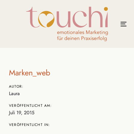
Links
Zur
überspringen
primären
Navigation
Tog
springen
nav
Zum
Beitragsnavigation
Inhalt
springen
Marken_web
AUTOR:
Laura
VERÖFFENTLICHT AM:
Juli 19, 2015
VERÖFFENTLICHT IN: