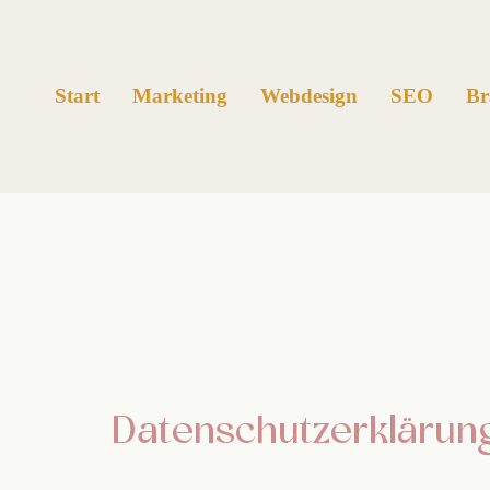
Links
Zur
überspringen
primären
Navigation
Start
Marketing
Webdesign
SEO
Br
springen
Zum
Inhalt
springen
Datenschutzerklärun