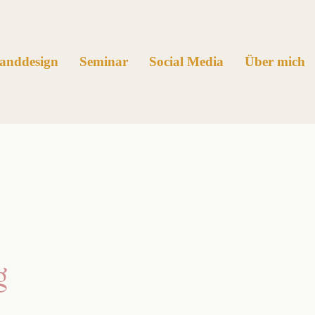
anddesign
Seminar
Social Media
Über mich
g