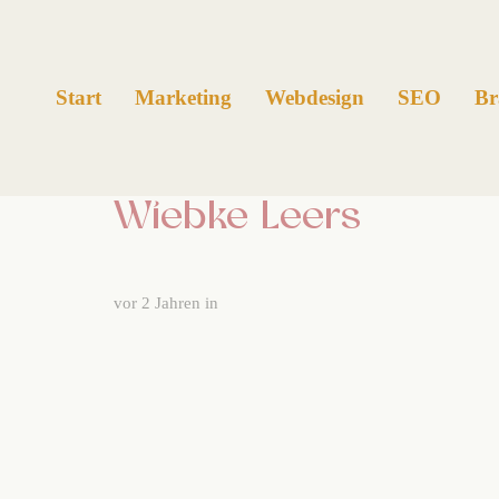
Links
Zur
überspringen
primären
Navigation
Start
Marketing
Webdesign
SEO
Br
springen
Zum
Inhalt
Wiebke Leers
springen
vor 2 Jahren
in