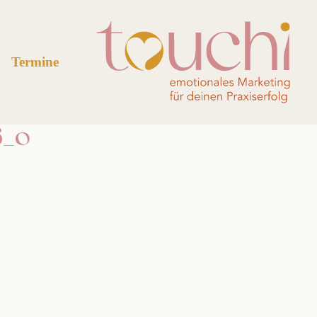
Termine
6_o