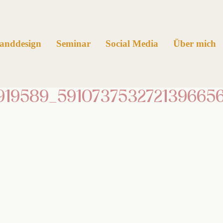
anddesign
Seminar
Social Media
Über mich
919589_591073753272139665