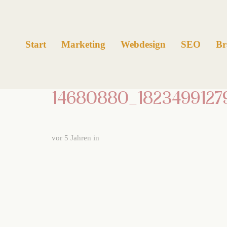
Links
Zur
überspringen
primären
Navigation
Start
Marketing
Webdesign
SEO
Br
springen
Zum
Inhalt
14680880_1823499127
springen
vor 5 Jahren
in