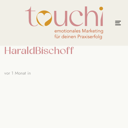
Links
Zur
überspringen
primären
Navigation
Tog
springen
nav
Zum
Inhalt
HaraldBischoff
springen
vor 1 Monat
in