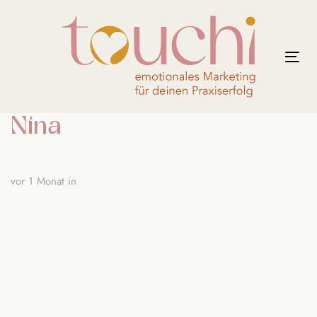
Links
Zur
überspringen
primären
Navigation
Tog
springen
nav
Zum
Inhalt
Nina
springen
vor 1 Monat
in