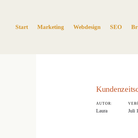
Links
Zur
überspringen
primären
Navigation
Start
Marketing
Webdesign
SEO
Br
springen
Zum
Inhalt
Beitragsnavig
springen
Kundenzeitsc
AUTOR:
VER
Laura
Juli 