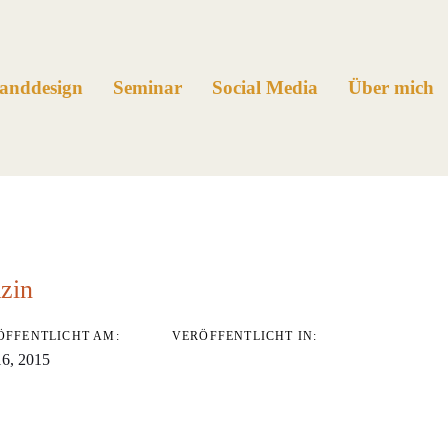
anddesign
Seminar
Social Media
Über mich
ation
zin
ÖFFENTLICHT AM:
VERÖFFENTLICHT IN:
16, 2015