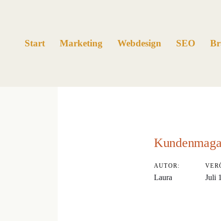
Links
Zur
überspringen
primären
Navigation
Start
Marketing
Webdesign
SEO
Br
springen
Zum
Inhalt
Beitragsnavig
springen
Kundenmaga
AUTOR:
VER
Laura
Juli 